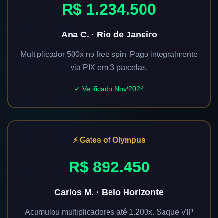
R$ 1.234.500
Ana C. · Rio de Janeiro
Multiplicador 500x no free spin. Pago integralmente
via PIX em 3 parcelas.
✓ Verificado Nov/2024
⚡ Gates of Olympus
R$ 892.450
Carlos M. · Belo Horizonte
Acumulou multiplicadores até 1.200x. Saque VIP