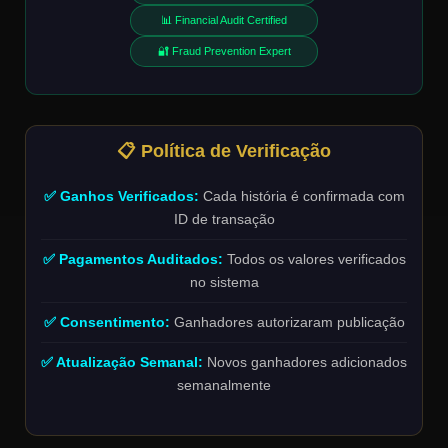
📊 Financial Audit Certified
🔐 Fraud Prevention Expert
📋 Política de Verificação
✅ Ganhos Verificados:
Cada história é confirmada com
ID de transação
✅ Pagamentos Auditados:
Todos os valores verificados
no sistema
✅ Consentimento:
Ganhadores autorizaram publicação
✅ Atualização Semanal:
Novos ganhadores adicionados
semanalmente