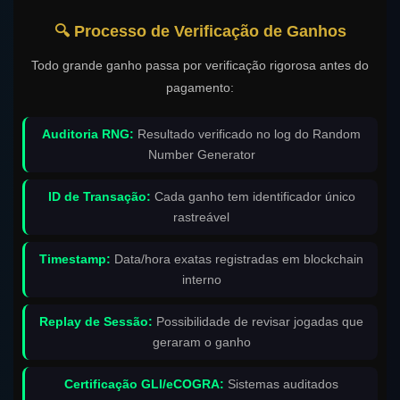
🔍 Processo de Verificação de Ganhos
Todo grande ganho passa por verificação rigorosa antes do
pagamento:
Auditoria RNG:
Resultado verificado no log do Random
Number Generator
ID de Transação:
Cada ganho tem identificador único
rastreável
Timestamp:
Data/hora exatas registradas em blockchain
interno
Replay de Sessão:
Possibilidade de revisar jogadas que
geraram o ganho
Certificação GLI/eCOGRA:
Sistemas auditados