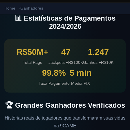
Home
Ganhadores
📊 Estatísticas de Pagamentos
2024/2026
R$50M+
47
1.247
Total Pago
Jackpots +R$100K
Ganhos +R$10K
99.8%
5 min
Taxa Pagamento
Média PIX
🏆 Grandes Ganhadores Verificados
Histórias reais de jogadores que transformaram suas vidas
na 9GAME