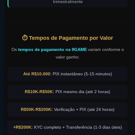
trimestralmente
⏱️ Tempos de Pagamento por Valor
Os
tempos de pagamento na 9GAME
variam conforme o
valor ganho:
Até R$10.000:
PIX instantâneo (5-15 minutos)
R$10K-R$50K:
PIX mesmo dia (até 2 horas)
R$50K-R$200K:
Verificação + PIX (até 24 horas)
+R$200K:
KYC completo + Transferência (1-3 dias úteis)