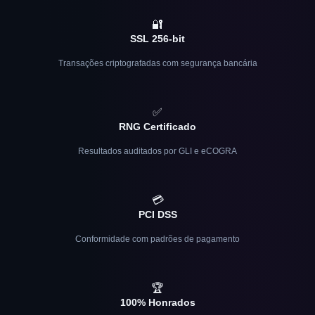
🔐
SSL 256-bit
Transações criptografadas com segurança bancária
✅
RNG Certificado
Resultados auditados por GLI e eCOGRA
💳
PCI DSS
Conformidade com padrões de pagamento
🏆
100% Honrados