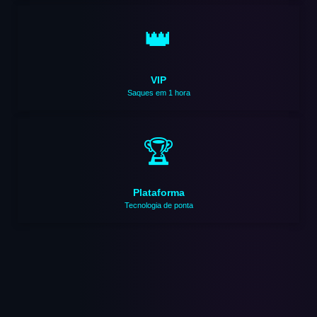
👑
VIP
Saques em 1 hora
🏆
Plataforma
Tecnologia de ponta