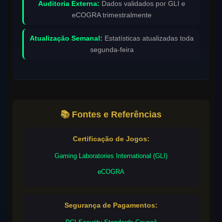
Auditoria Externa:
Dados validados por GLI e
eCOGRA trimestralmente
Atualização Semanal:
Estatísticas atualizadas toda
segunda-feira
📚 Fontes e Referências
Certificação de Jogos:
Gaming Laboratories International (GLI)
eCOGRA
Segurança de Pagamentos: