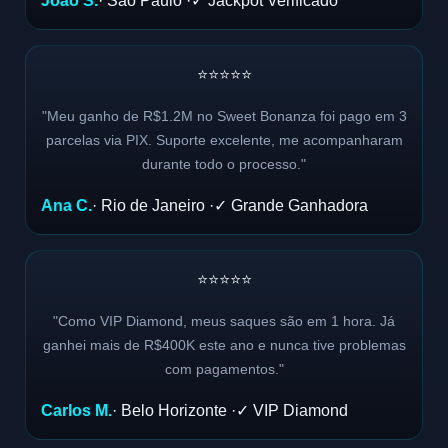
João S.
· São Paulo ·
✓ Jackpot Verificado
⭐⭐⭐⭐⭐
"Meu ganho de R$1.2M no Sweet Bonanza foi pago em 3
parcelas via PIX. Suporte excelente, me acompanharam
durante todo o processo."
Ana C.
· Rio de Janeiro ·
✓ Grande Ganhadora
⭐⭐⭐⭐⭐
"Como VIP Diamond, meus saques são em 1 hora. Já
ganhei mais de R$400K este ano e nunca tive problemas
com pagamentos."
Carlos M.
· Belo Horizonte ·
✓ VIP Diamond