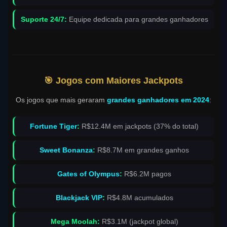
Suporte 24/7:
Equipe dedicada para grandes ganhadores
🎯 Jogos com Maiores Jackpots
Os jogos que mais geraram
grandes ganhadores em 2024
:
Fortune Tiger
:
R$12.4M em jackpots (37% do total)
Sweet Bonanza
:
R$8.7M em grandes ganhos
Gates of Olympus
:
R$6.2M pagos
Blackjack VIP
:
R$4.8M acumulados
Mega Moolah:
R$3.1M (jackpot global)