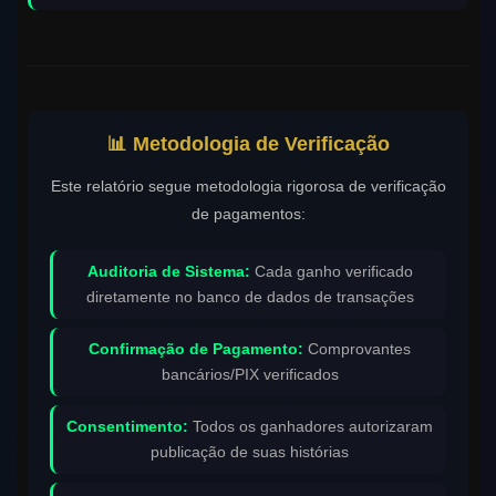
📊 Metodologia de Verificação
Este relatório segue metodologia rigorosa de verificação
de pagamentos:
Auditoria de Sistema:
Cada ganho verificado
diretamente no banco de dados de transações
Confirmação de Pagamento:
Comprovantes
bancários/PIX verificados
Consentimento:
Todos os ganhadores autorizaram
publicação de suas histórias