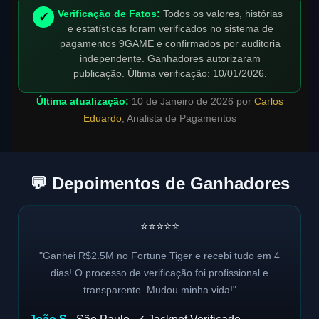
Verificação de Fatos:
Todos os valores, histórias
✓
e estatísticas foram verificados no sistema de
pagamentos 9GAME e confirmados por auditoria
independente. Ganhadores autorizaram
publicação. Última verificação:
10/01/2026
.
Última atualização:
10 de Janeiro de 2026
por
Carlos
Eduardo
, Analista de Pagamentos
💬 Depoimentos de Ganhadores
⭐⭐⭐⭐⭐
"Ganhei R$2.5M no Fortune Tiger e recebi tudo em 4
dias! O processo de verificação foi profissional e
transparente. Mudou minha vida!"